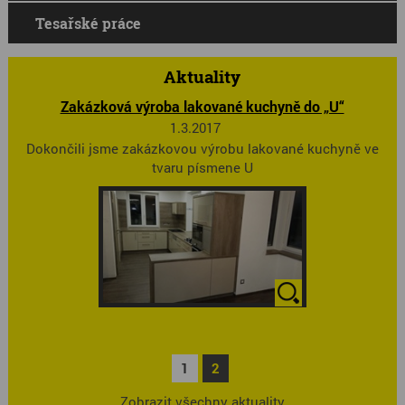
Tesařské práce
Aktuality
Zakázková výroba lakované kuchyně do „U“
1.3.2017
Dokončili jsme zakázkovou výrobu lakované kuchyně ve
tvaru písmene U
1
2
Zobrazit všechny aktuality