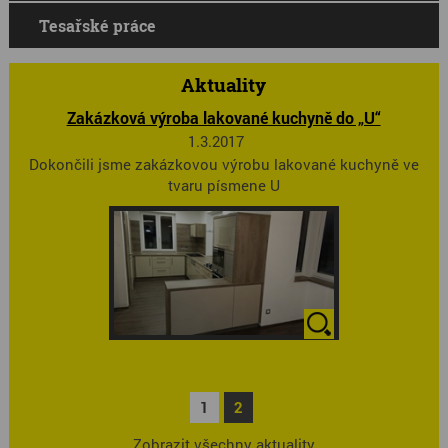
Tesařské práce
Aktuality
Zakázková výroba lakované kuchyně do „U“
1.3.2017
Dokončili jsme zakázkovou výrobu lakované kuchyně ve
tvaru písmene U
1
2
Zobrazit všechny aktuality