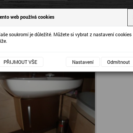
ytváříme interiéry podle Vašich představ a přání
ento web používá cookies
vrhy
aše soukromí je důležité. Můžete si vybrat z nastavení cookies
Reference
Aktuality
Kontakty
íže.
»
» Skříňka pod umyvadlo
ní stránka
Reference
kříňka pod umyvadlo
PŘIJMOUT VŠE
Nastavení
Odmítnout