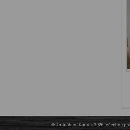
© Truhlářství Kourek 2026. Všechna pr