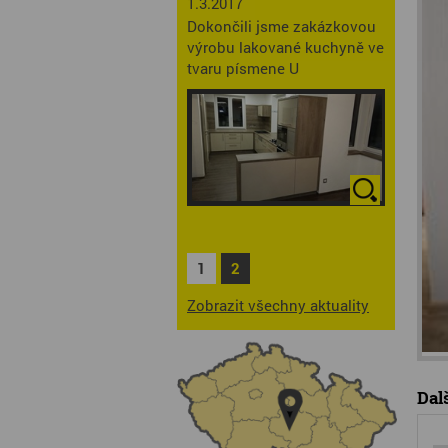
1.3.2017
Dokončili jsme zakázkovou
výrobu lakované kuchyně ve
tvaru písmene U
1
2
Zobrazit všechny aktuality
Dalš