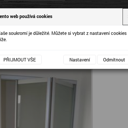
ytváříme interiéry podle Vašich představ a přání
ento web používá cookies
vrhy
aše soukromí je důležité. Můžete si vybrat z nastavení cookies
Reference
Aktuality
Kontakty
íže.
»
» Skládací dveře do rodinného domu
ní stránka
Reference
kládací dveře do rodinného do
PŘIJMOUT VŠE
Nastavení
Odmítnout