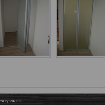
áva vyhrazena.