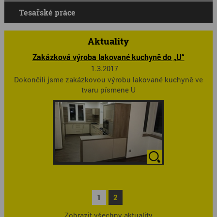
Tesařské práce
Aktuality
Zakázková výroba lakované kuchyně do „U“
1.3.2017
Dokončili jsme zakázkovou výrobu lakované kuchyně ve
tvaru písmene U
1
2
Zobrazit všechny aktuality