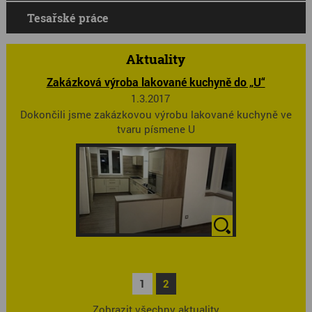
Tesařské práce
Aktuality
Zakázková výroba lakované kuchyně do „U“
1.3.2017
Dokončili jsme zakázkovou výrobu lakované kuchyně ve
tvaru písmene U
1
2
Zobrazit všechny aktuality