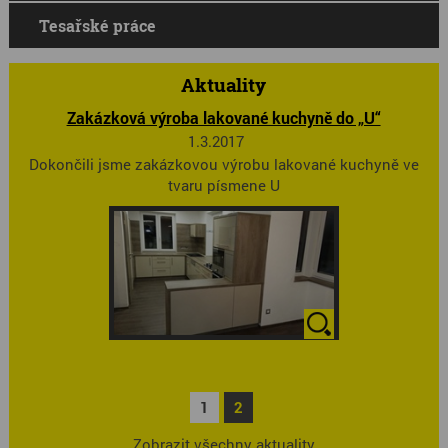
Tesařské práce
Aktuality
Zakázková výroba lakované kuchyně do „U“
1.3.2017
Dokončili jsme zakázkovou výrobu lakované kuchyně ve
tvaru písmene U
1
2
Zobrazit všechny aktuality