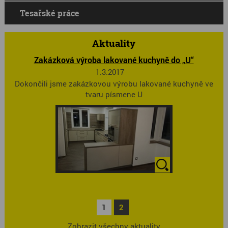
Tesařské práce
Aktuality
Zakázková výroba lakované kuchyně do „U“
1.3.2017
Dokončili jsme zakázkovou výrobu lakované kuchyně ve
tvaru písmene U
1
2
Zobrazit všechny aktuality