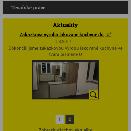
Tesařské práce
Aktuality
Zakázková výroba lakované kuchyně do „U“
1.3.2017
Dokončili jsme zakázkovou výrobu lakované kuchyně ve
tvaru písmene U
1
2
Zobrazit všechny aktuality