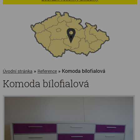
»
» Komoda bílofialová
Úvodní stránka
Reference
Komoda bílofialová