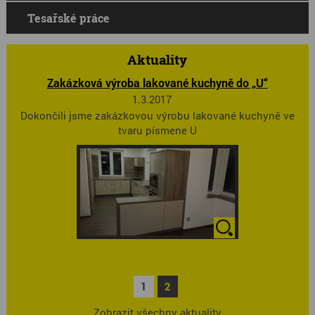
Tesařské práce
Aktuality
Zakázková výroba lakované kuchyně do „U“
1.3.2017
Dokončili jsme zakázkovou výrobu lakované kuchyně ve
tvaru písmene U
1
2
Zobrazit všechny aktuality