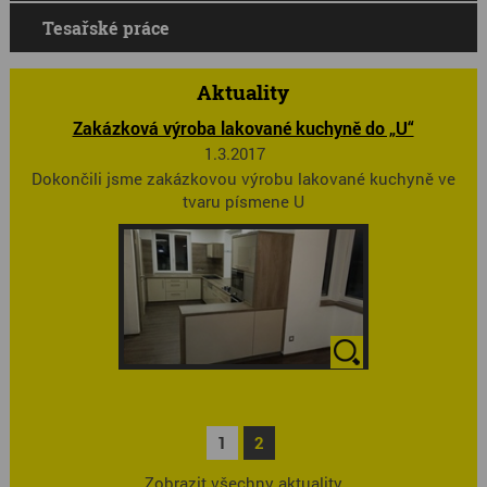
Tesařské práce
Aktuality
Zakázková výroba lakované kuchyně do „U“
1.3.2017
Dokončili jsme zakázkovou výrobu lakované kuchyně ve
tvaru písmene U
1
2
Zobrazit všechny aktuality